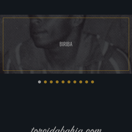
BIRIBA
torcidabahia.com