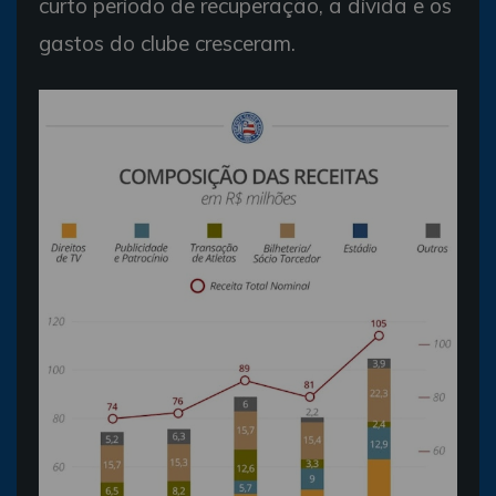
curto período de recuperação, a dívida e os
gastos do clube cresceram.