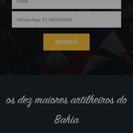
INSCREVER
os dez maiores artilheiros do
Bahia