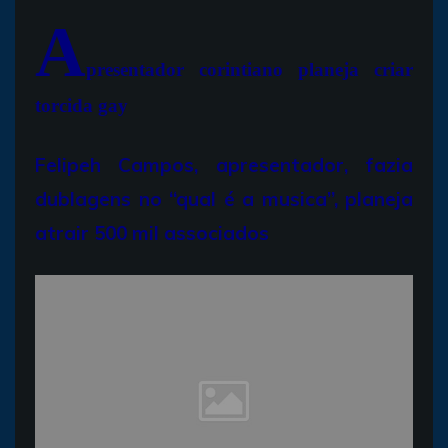
A
presentador corintiano planeja criar
torcida gay
Felipeh Campos, apresentador, fazia
dublagens no “qual é a musica”, planeja
atrair 500 mil associados