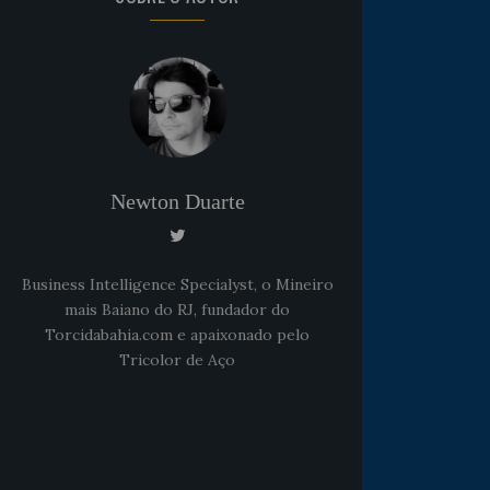
Newton Duarte
Business Intelligence Specialyst, o Mineiro
mais Baiano do RJ, fundador do
Torcidabahia.com e apaixonado pelo
Noticias
há 5 anos
Goleiro Douglas Friedrich
Tricolor de Aço
fica em observação após
sofrer um corte no rosto