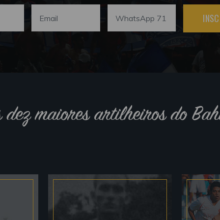
INSC
s dez maiores artilheiros do Bah