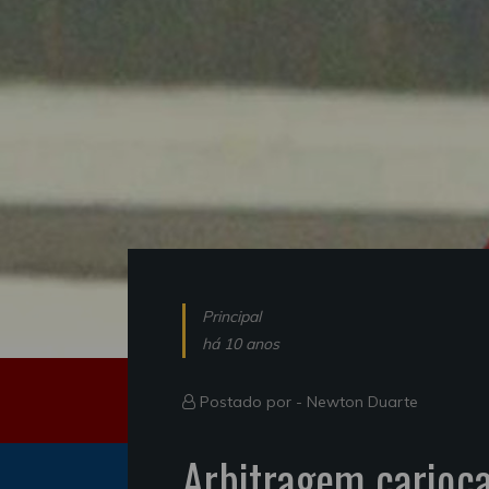
Principal
há 10 anos
Postado por -
Newton Duarte
Arbitragem carioc