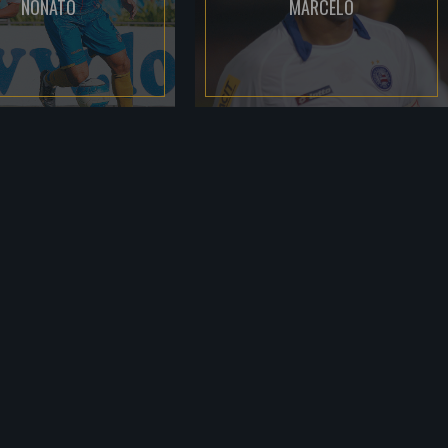
NONATO
MARCELO