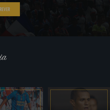
REVER
ia