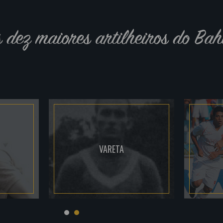
s dez maiores artilheiros do Bah
VARETA