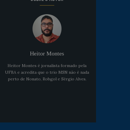
Noticias
há 5 anos
Goleiro Douglas Friedrich
fica em observação após
sofrer um corte no rosto
Heitor Montes
Heitor Montes é jornalista formado pela
UFBA e acredita que o trio MSN não é nada
perto de Nonato, Robgol e Sérgio Alves.