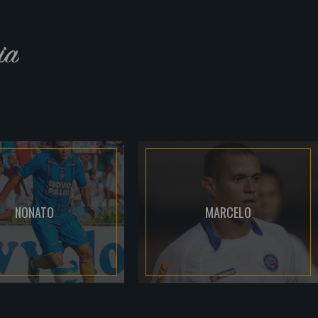
ia
NONATO
MARCELO