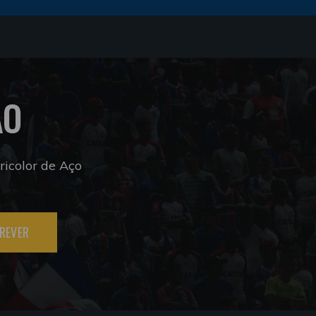
ÃO
icolor de Aço
REVER