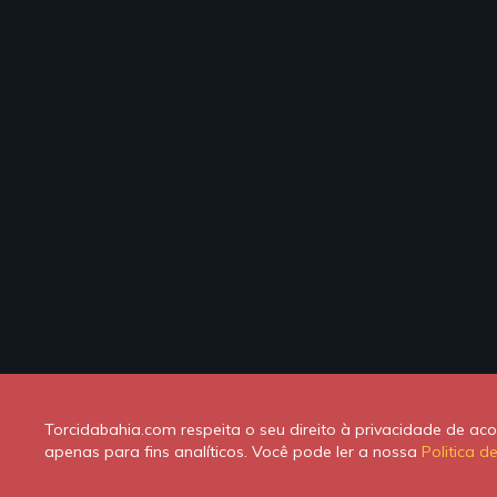
Torcidabahia.com respeita o seu direito à privacidade de a
apenas para fins analíticos. Você pode ler a nossa
Politica d