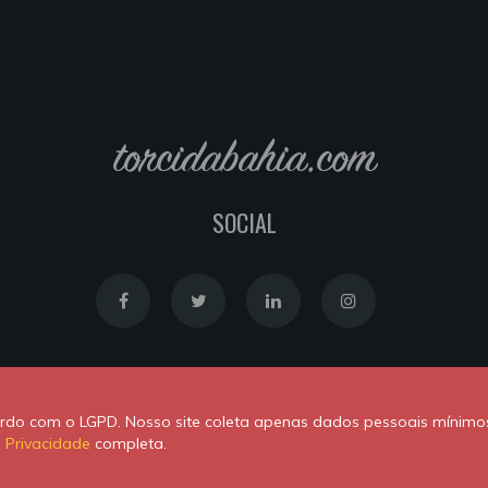
torcidabahia.com
SOCIAL
Política de Cookies
|
Política de Privacidade
cordo com o LGPD. Nosso site coleta apenas dados pessoais mínimo
Powered by
Newton Duarte
. ALl rights reserved © 2020
e Privacidade
completa.