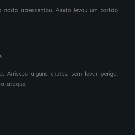
po nada
acrescentou.
Ainda
levou um
cartão
A
ia.
Arriscou
alguns chutes,
sem
levar
perigo.
ra-ataque.