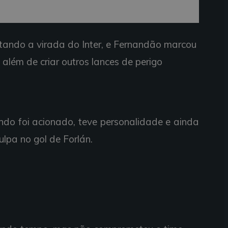
itando a
virada do Inter, e
Fernandão
marcou
,
além de
criar
outros lances de
perigo
ndo
foi
acionado,
teve
personalidade e
ainda
culpa no
gol de
Forlán.