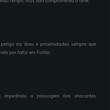
undo tempo,
mas
não
comprometeu o time.
o
perigo
da
área e
proximidades
sempre
que
relo
por
falta em
Forlán.
o,
impedindo a
passagem dos
atacantes