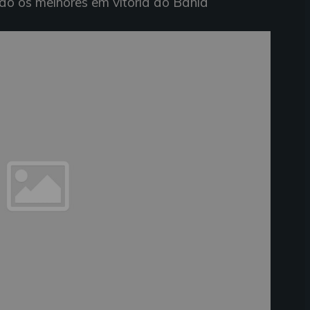
são
os
melhores em
vitória do Bahia