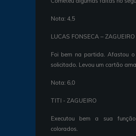
Cometeu
algumas
faltas no
seg
Nota: 4,5
LUCAS
FONSECA –
ZAGUEIRO
Foi
bem
na
partida.
Afastou 
solicitado.
Levou um
cartão
ama
Nota: 6,0
TITI -
ZAGUEIRO
Executou
bem a
sua
funçã
colorados.