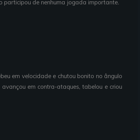
ão
participou de
nenhuma
jogada
importante.
ebeu em
velocidade e
chutou bonito no â
ngulo
a
avançou em
contra-ataques,
tabelou e
criou