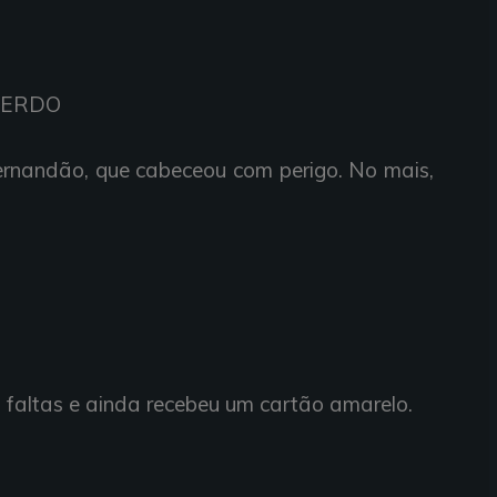
UERDO
ernandão,
que
cabeceou com
perigo. No
mais,
u
faltas e
ainda
recebeu um
cartão
amarelo.