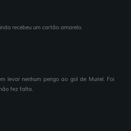
inda
recebeu um
cartão
amarelo.
em
levar
nenhum
perigo
ao
gol de Muriel.
Foi
não fez
falta.