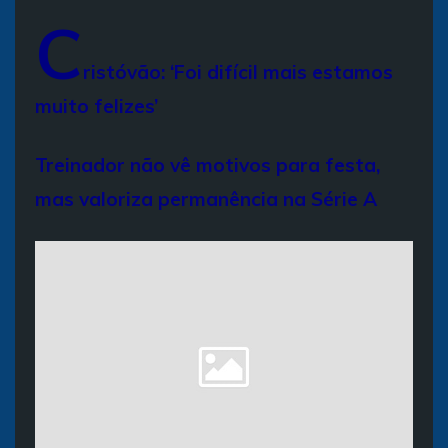
C
ristóvão: ‘Foi difícil mais estamos
muito felizes’
Treinador não vê motivos para festa,
mas valoriza permanência na Série A