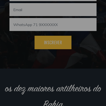
INSCREVER
os dez maiores artilheiros do
Bahia