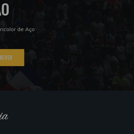
ÃO
icolor de Aço
REVER
ia