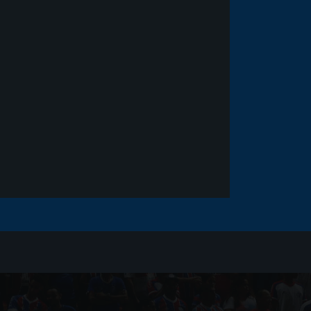
Noticias
há 5 anos
Goleiro Douglas Friedrich
fica em observação após
sofrer um corte no rosto