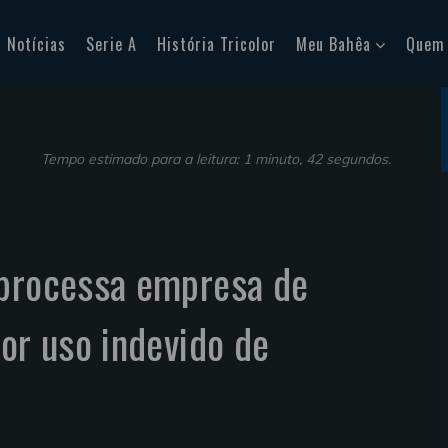
Notícias
Serie A
História Tricolor
Meu Bahêa
Quem
Tempo estimado para a leitura: 1 minuto, 42 segundos.
 processa empresa de
por uso indevido de