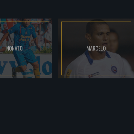
NONATO
MARCELO