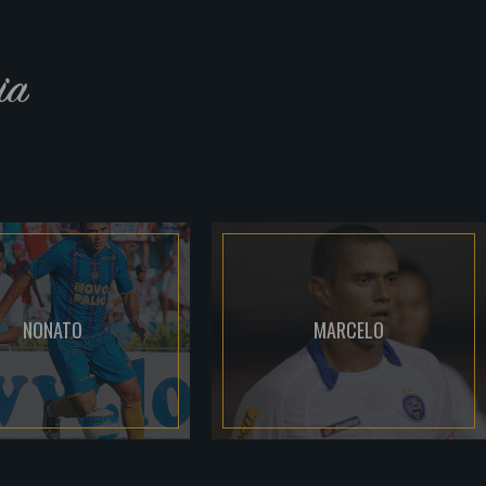
ia
NONATO
MARCELO