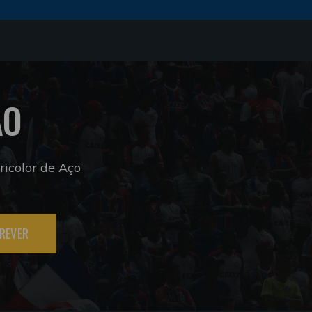
ÃO
icolor de Aço
REVER