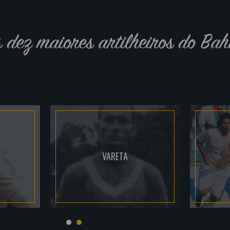
s dez maiores artilheiros do Bah
VARETA