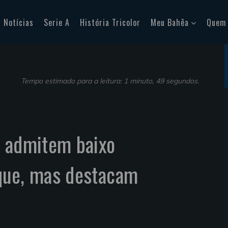
Notícias
Serie A
História Tricolor
Meu Bahêa
Quem
Tempo estimado para a leitura: 1 minuto, 49 segundos.
a admitem baixo
que, mas destacam