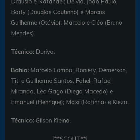
Dráusio e Natanael; Deivid, João Paulo,
Bady (Douglas Coutinho) e Marcos
Guilherme (Otávio); Marcelo e Cléo (Bruno
Mendes).
Técnico:
Doriva.
Bahia:
Marcelo Lomba; Roniery, Demerson,
Titi e Guilherme Santos; Fahel, Rafael
Miranda, Léo Gago (Diego Macedo) e
Emanuel (Henrique); Maxi (Rafinha) e Kieza.
Técnico:
Gilson Kleina.
[**SCOUT**]