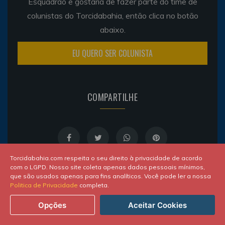
Esquadrão e gostaria de fazer parte do time de
colunistas do Torcidabahia, então clica no botão
abaixo.
EU QUERO SER COLUNISTA
COMPARTILHE
Torcidabahia.com respeita o seu direito à privacidade de acordo
com o LGPD. Nosso site coleta apenas dados pessoais mínimos,
que são usados apenas para fins analíticos. Você pode ler a nossa
Politica de Privacidade
completa.
Opções
Aceitar Cookies
SOBRE O AUTOR