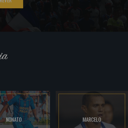
REVER
ia
NONATO
MARCELO