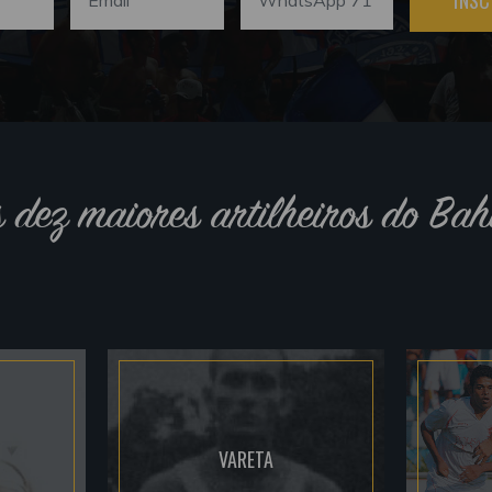
INSC
s dez maiores artilheiros do Bah
VARETA