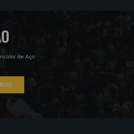
ÃO
icolor de Aço
REVER