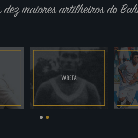
s dez maiores artilheiros do Bah
VARETA