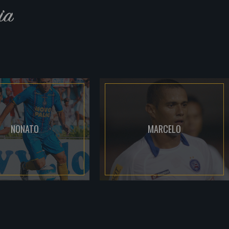
ia
NONATO
MARCELO