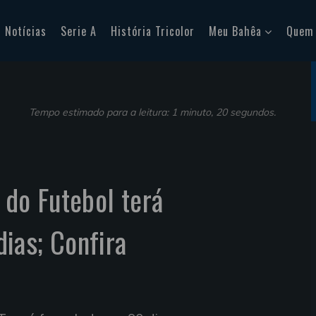
Notícias
Serie A
História Tricolor
Meu Bahêa
Quem
Tempo estimado para a leitura: 1 minuto, 20 segundos.
 do Futebol terá
ias; Confira