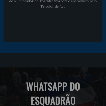
do RJ, fundador do Torcidabahia.com e apaixonado pelo
Tricolor de Aço
WHATSAPP DO
ESQUADRÃO