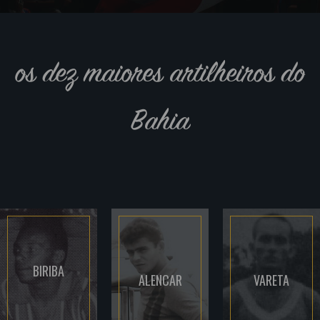
os dez maiores artilheiros do
Bahia
BIRIBA
ALENCAR
VARETA