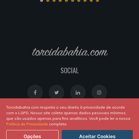
torcidabahia.com
SOCIAL
Torcidabahia.com respeita o seu direito à privacidade de acordo
com o LGPD. Nosso site coleta apenas dados pessoais mínimos,
que são usados apenas para fins analíticos. Você pode ler a nossa
Política de Cookies
|
Política de Privacidade
Politica de Privacidade
completa.
Powered by
Newton Duarte
. ALl rights reserved © 2020
Opções
Aceitar Cookies