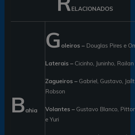
R
ELACIONADOS
G
oleiros –
Douglas Pires e O
Laterais –
Cicinho, Juninho, Railan 
Zagueiros –
Gabriel, Gustavo, Jaíl
Robson
B
Volantes –
Gustavo Blanco, Pitton
ahia
e Yuri