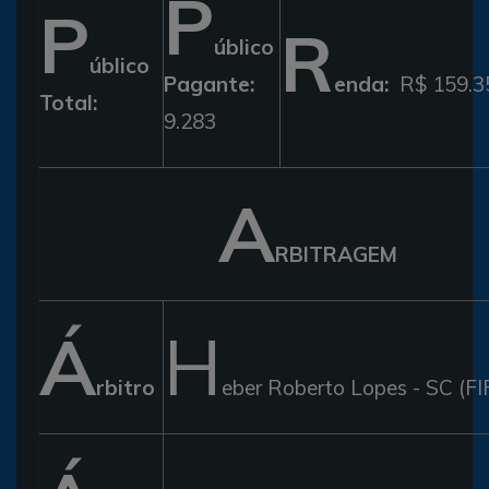
P
P
R
úblico
úblico
Pagante:
enda:
R$ 159.3
Total:
9.283
A
RBITRAGEM
Á
H
rbitro
eber Roberto Lopes - SC (FI