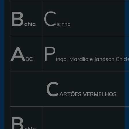
B
C
ahia
icinho
A
P
BC
ingo, Marcílio e Jandson Chicl
C
ARTÕES VERMELHOS
B