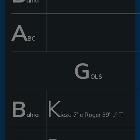
ahia
A
BC
G
OLS
B
K
ahia
ieza 7’ e Roger 39’ 1º T