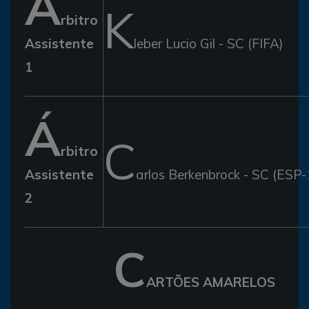
Á
K
rbitro
Assistente
leber Lucio Gil - SC (FIFA)
1
Á
C
rbitro
Assistente
arlos Berkenbrock - SC (ESP-
2
C
ARTÕES AMARELOS