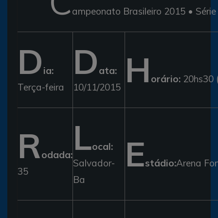
C
ampeonato Brasileiro 2015 • Série
D
D
H
ia:
ata:
orário:
20hs30 
Terça-feira
10/11/2015
L
R
E
ocal:
odada:
Salvador-
stádio:
Arena Fo
35
Ba