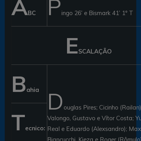
A
P
BC
ingo 26’ e Bismark 41’ 1º T
E
SCALAÇÃO
B
ahia
D
ouglas Pires; Cicinho (Railan)
T
Valongo, Gustavo e Vítor Costa; Yu
ecnico:
Real e Eduardo (Alexsandro); Max
Biancucchi, Kieza e Roger (Rômulo