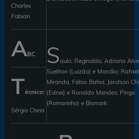
Charles
Fabian
A
S
BC
aulo; Reginaldo, Adriano Alve
Sueliton (Luizão) e Marcílio; Rafael
T
Miranda, Fábio Bahia, Jandson Chi
écnico:
(Ednei) e Ronaldo Mendes; Pingo
(Romarinho) e Bismark
Sérgio China