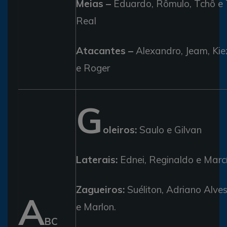
Meias –
Eduardo, Rômulo, Tchô e
Real
Atacantes –
Alexandro, Jeam, Kie
e Roger
G
oleiros:
Saulo e Gilvan
Laterais:
Ednei, Reginaldo e Marcíl
Zagueiros:
Suéliton, Adriano Alves
A
e Marlon.
BC