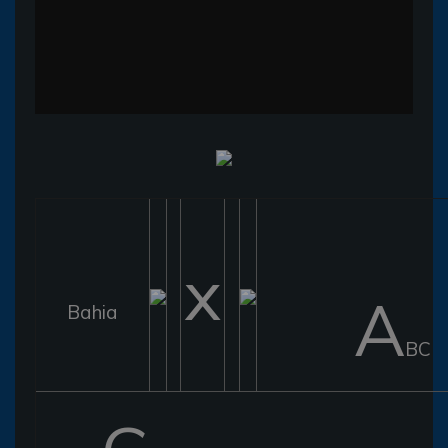
x
A
Bahia
BC