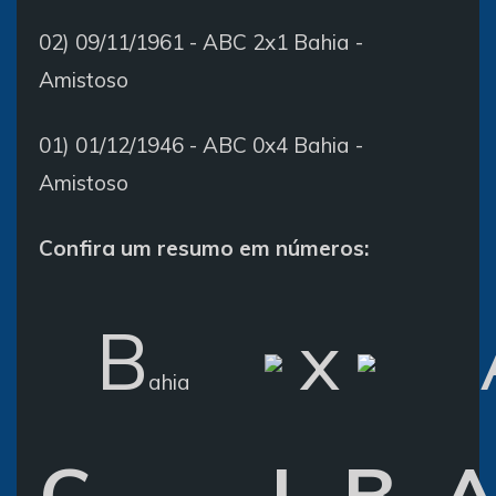
02) 09/11/1961 - ABC 2x1 Bahia -
Amistoso
01) 01/12/1946 - ABC 0x4 Bahia -
Amistoso
Confira um resumo em números:
B
x
ahia
C
J
B