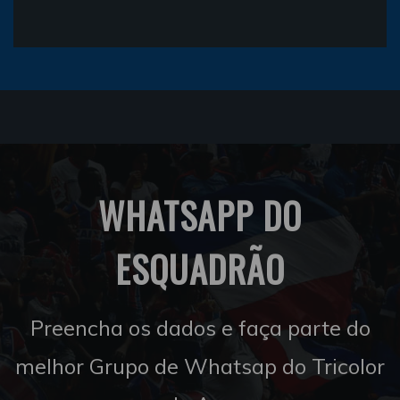
WHATSAPP DO
ESQUADRÃO
Preencha os dados e faça parte do
melhor Grupo de Whatsap do Tricolor