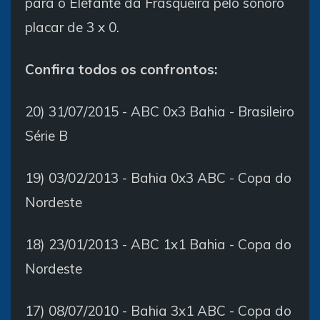
para o Elefante da Frasqueira pelo sonoro
placar de 3 x 0.
Confira todos os confrontos:
20) 31/07/2015 - ABC 0x3 Bahia - Brasileiro
Série B
19) 03/02/2013 - Bahia 0x3 ABC - Copa do
Nordeste
18) 23/01/2013 - ABC 1x1 Bahia - Copa do
Nordeste
17) 08/07/2010 - Bahia 3x1 ABC - Copa do