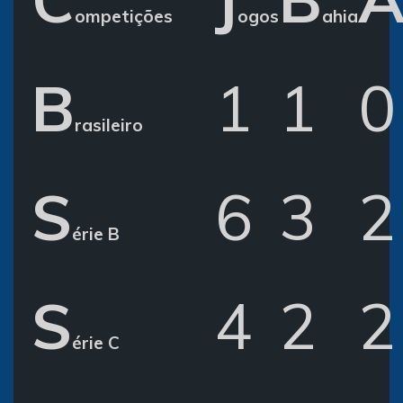
ompetições
ogos
ahia
B
1
1
0
rasileiro
S
6
3
2
érie B
S
4
2
2
érie C