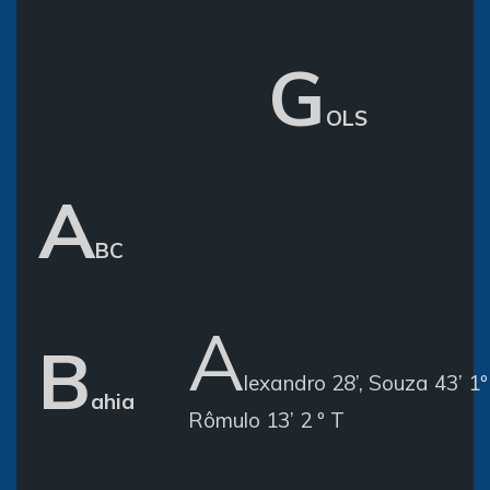
G
OLS
A
BC
A
B
lexandro 28’, Souza 43’ 1º
ahia
Rômulo 13’ 2 º T