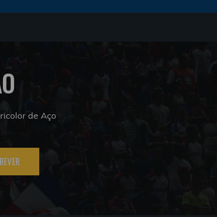
ÃO
icolor de Aço
REVER