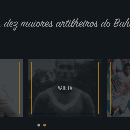
s dez maiores artilheiros do Bah
VARETA