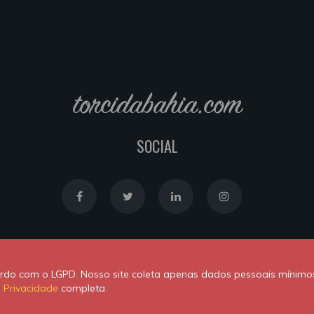
torcidabahia.com
SOCIAL
Política de Cookies
|
Política de Privacidade
cordo com o LGPD. Nosso site coleta apenas dados pessoais mínimo
Powered by
Newton Duarte
. ALl rights reserved © 2020
e Privacidade
completa.