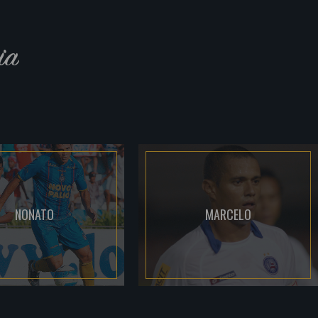
ia
NONATO
MARCELO