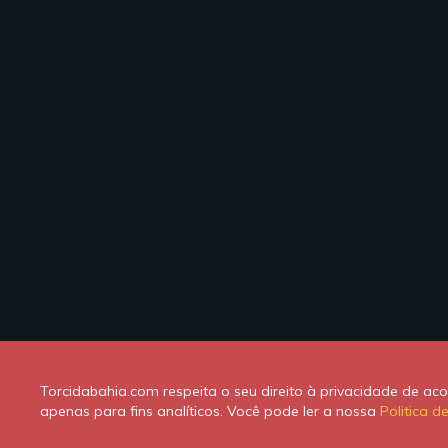
Torcidabahia.com respeita o seu direito à privacidade de a
apenas para fins analíticos. Você pode ler a nossa
Politica d