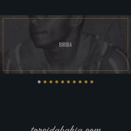
BIRIBA
torcidabahia.com