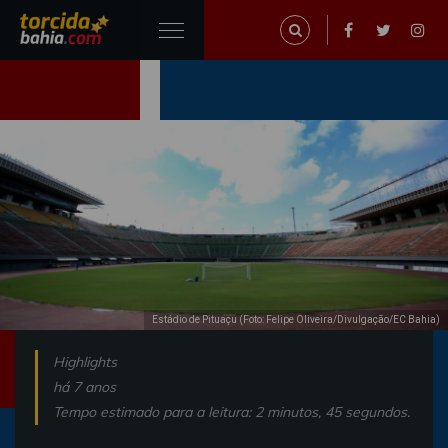
Estádio de Pituaçu (Foto: Felipe Oliveira/Divulgação/EC Bahia)
Highlights
há 7 anos
Tempo estimado para a leitura: 2 minutos, 45 segundos.