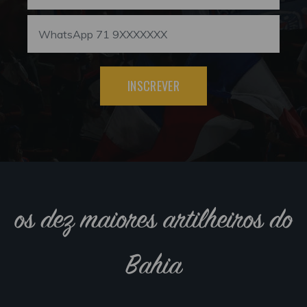
INSCREVER
os dez maiores artilheiros do
Bahia