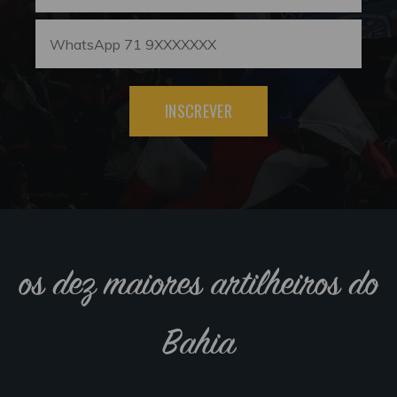
INSCREVER
os dez maiores artilheiros do
Bahia