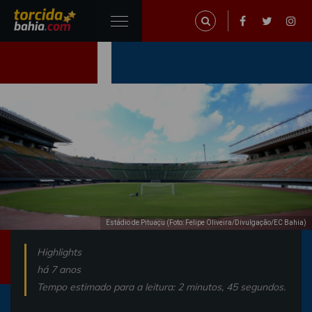
Estádio de Pituaçu (Foto: Felipe Oliveira/Divulgação/EC Bahia)
Highlights
há 7 anos
Tempo estimado para a leitura: 2 minutos, 45 segundos.