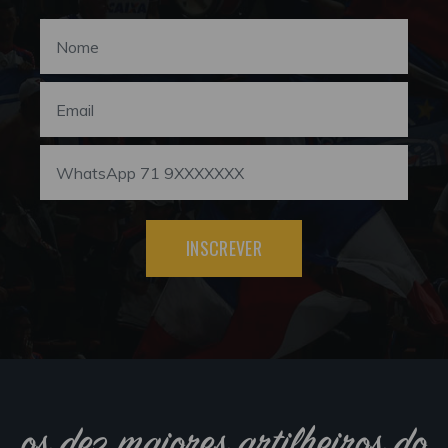
INSCREVER
os dez maiores artilheiros do