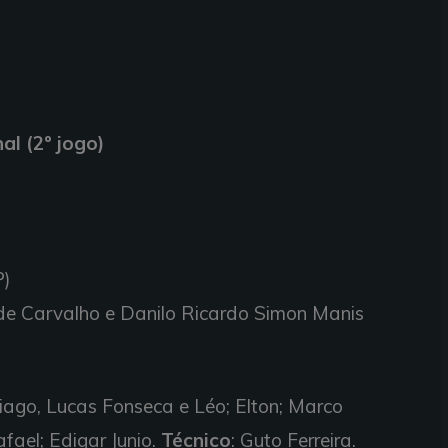
l (2º jogo)
P)
de Carvalho e Danilo Ricardo Simon Manis
Tiago, Lucas Fonseca e Léo; Elton; Marco
afael; Edigar Junio.
Técnico
: Guto Ferreira.