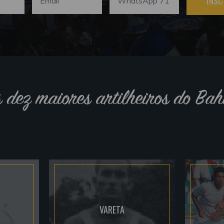
INSC
s dez maiores artilheiros do Bah
VARETA