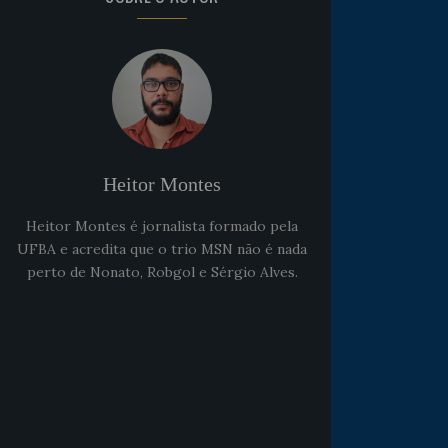
Heitor Montes
Heitor Montes é jornalista formado pela
UFBA e acredita que o trio MSN não é nada
perto de Nonato, Robgol e Sérgio Alves.
Noticias
há 5 anos
Goleiro Douglas Friedrich
fica em observação após
sofrer um corte no rosto