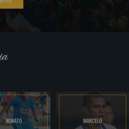
REVER
ia
NONATO
MARCELO