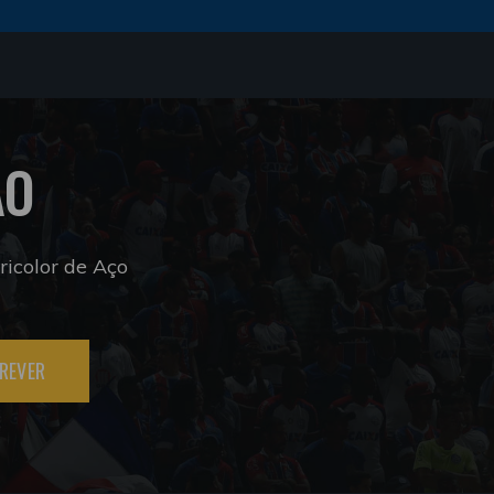
ÃO
icolor de Aço
REVER