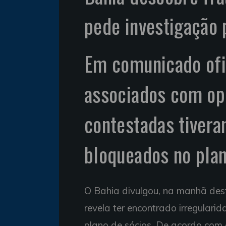
pede investigação p
Em comunicado ofic
associados com op
contestadas tivera
bloqueados no plan
O Bahia divulgou, na manhã des
revela ter encontrado irregular
plano de sócios. De acordo com o