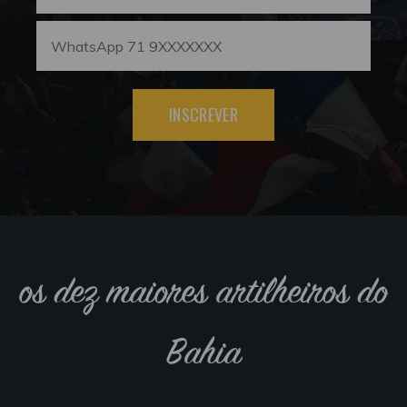
INSCREVER
os dez maiores artilheiros do
Bahia