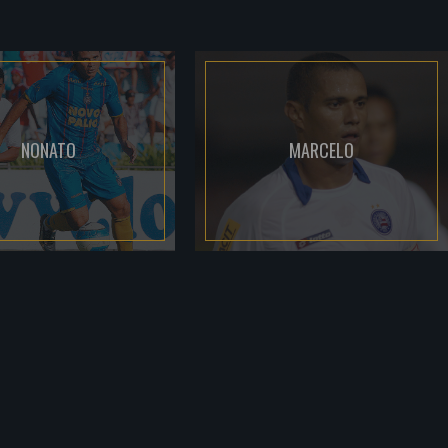
NONATO
MARCELO