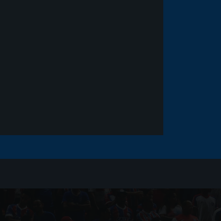
Noticias
há 5 anos
Goleiro Douglas Friedrich
fica em observação após
sofrer um corte no rosto