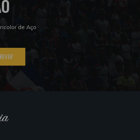
ÃO
icolor de Aço
REVER
ia