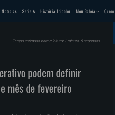
Notícias
Serie A
História Tricolor
Meu Bahêa
Quem
Tempo estimado para a leitura: 1 minuto, 8 segundos.
terativo podem definir
te mês de fevereiro