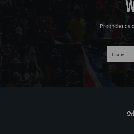
W
Preencha os 
o