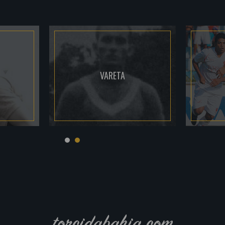
VARETA
torcidabahia.com