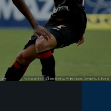
Ramires em Ba-Vi no Barradão (Foto: Felipe Oliveira/Divulgação/EC Bahia)