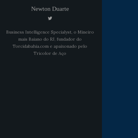
Newton Duarte
Business Intelligence Specialyst, o Mineiro
mais Baiano do RJ, fundador do
Torcidabahia.com e apaixonado pelo
Tricolor de Aço
Noticias
há 5 anos
Goleiro Douglas Friedrich
fica em observação após
sofrer um corte no rosto