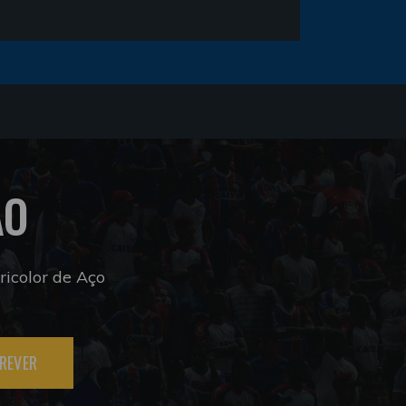
ÃO
icolor de Aço
REVER