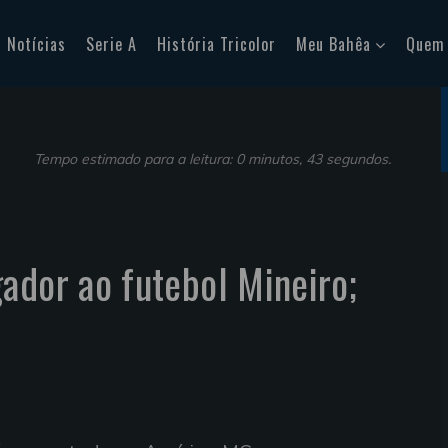
Notícias
Serie A
História Tricolor
Meu Bahêa
Quem
Tempo estimado para a leitura: 0 minutos, 43 segundos.
ador ao futebol Mineiro;