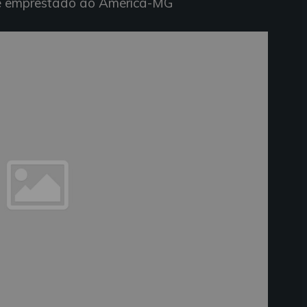
 é emprestado ao América-MG