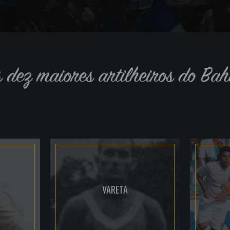
s dez maiores artilheiros do Bah
VARETA