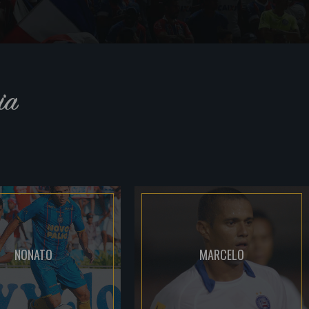
ia
NONATO
MARCELO