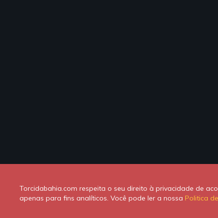
Torcidabahia.com respeita o seu direito à privacidade de a
apenas para fins analíticos. Você pode ler a nossa
Politica d