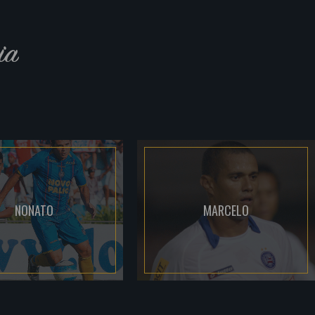
ia
NONATO
MARCELO