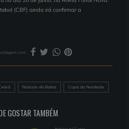
rá no dia 26 de junho, na Arena Fonte Nova.
tebol (CBF) ainda irá confirmar a
 postagem com
Ceará
Noticias do Bahia
Copa do Nordeste
DE GOSTAR TAMBÉM