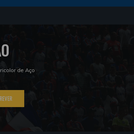
ÃO
icolor de Aço
REVER