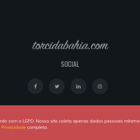
torcidabahia.com
SOCIAL
Política de Cookies
|
Política de Privacidade
cordo com o LGPD. Nosso site coleta apenas dados pessoais mínimo
Powered by
Newton Duarte
. ALl rights reserved © 2020
e Privacidade
completa.