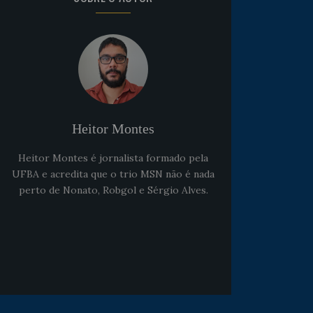
Noticias
há 5 anos
Goleiro Douglas Friedrich
fica em observação após
sofrer um corte no rosto
Heitor Montes
Heitor Montes é jornalista formado pela
UFBA e acredita que o trio MSN não é nada
perto de Nonato, Robgol e Sérgio Alves.