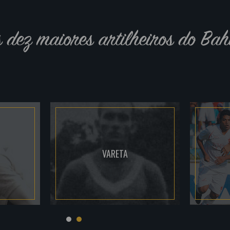
s dez maiores artilheiros do Bah
VARETA