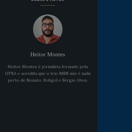
Heitor Montes
Heitor Montes é jornalista formado pela
UFBA e acredita que o trio MSN não é nada
perto de Nonato, Robgol e Sérgio Alves.
Noticias
há 5 anos
Goleiro Douglas Friedrich
fica em observação após
sofrer um corte no rosto