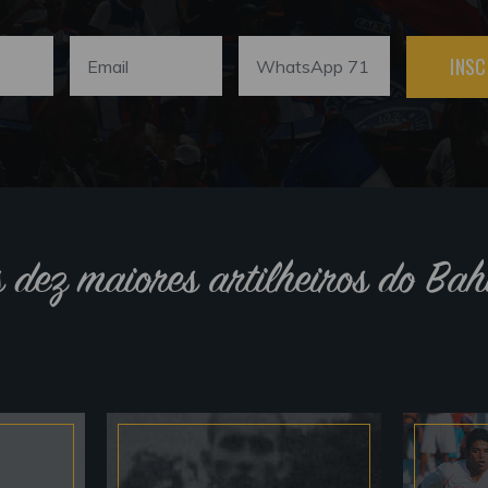
INSC
s dez maiores artilheiros do Bah