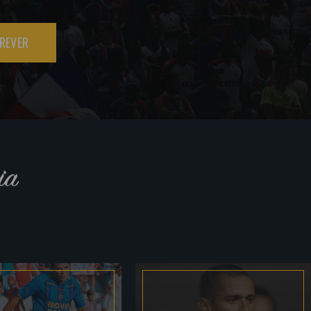
REVER
ia