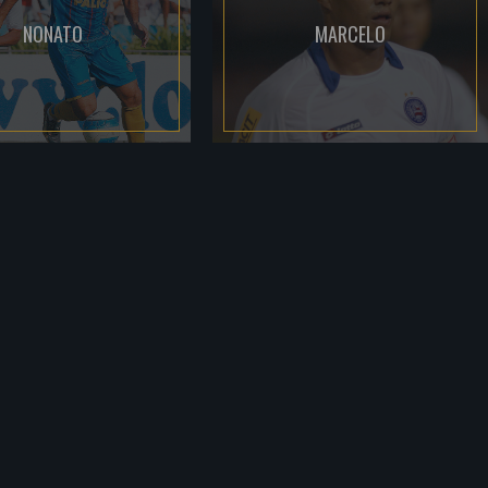
NONATO
MARCELO