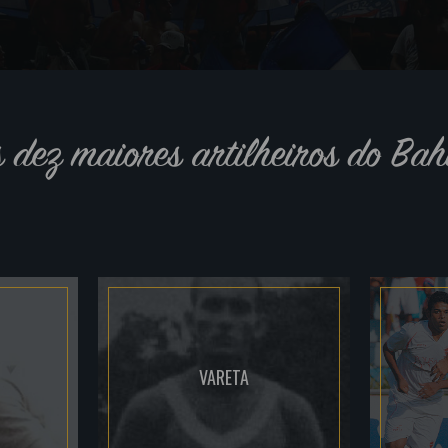
s dez maiores artilheiros do Bah
VARETA