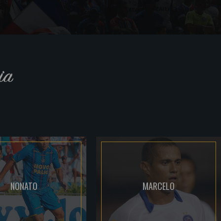
ia
NONATO
MARCELO