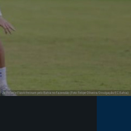
Zé Rafael e Flávio treinam pelo Bahia no Fazendão (Foto: Felipe Oliveira/Divulgação/EC Bahia)