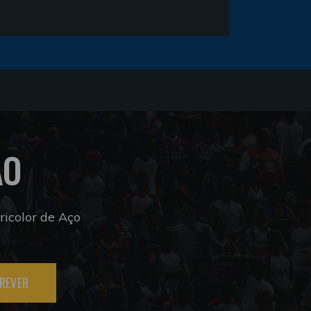
ÃO
icolor de Aço
REVER