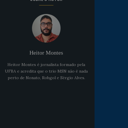
Heitor Montes
Heitor Montes é jornalista formado pela
Noticias
há 5 anos
UFBA e acredita que o trio MSN não é nada
Goleiro Douglas Friedrich
perto de Nonato, Robgol e Sérgio Alves.
fica em observação após
sofrer um corte no rosto