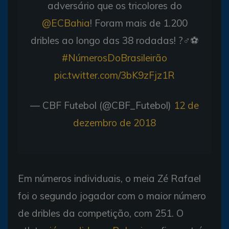
adversário que os tricolores do
@ECBahia
! Foram mais de 1.200
dribles ao longo das 38 rodadas! ?‍♂️⚽️
#NúmerosDoBrasileirão
pic.twitter.com/3bK9zFjz1R
— CBF Futebol (@CBF_Futebol)
12 de
dezembro de 2018
Em números individuais, o meia Zé Rafael
foi o segundo jogador com o maior número
de dribles da competição, com 251. O