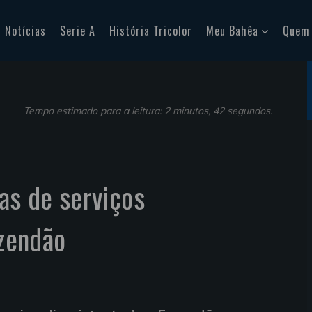
Notícias
Serie A
História Tricolor
Meu Bahêa
Quem
Tempo estimado para a leitura: 2 minutos, 42 segundos.
tas de serviços
azendão