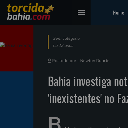
Home
Sem categoria
há 12 anos
Postado por -
Newton Duarte
Bahia investiga no
'inexistentes' no F
B