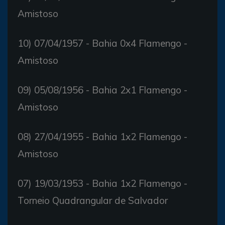
Amistoso
10) 07/04/1957 - Bahia 0x4 Flamengo -
Amistoso
09) 05/08/1956 - Bahia 2x1 Flamengo -
Amistoso
08) 27/04/1955 - Bahia 1x2 Flamengo -
Amistoso
07) 19/03/1953 - Bahia 1x2 Flamengo -
Torneio Quadrangular de Salvador