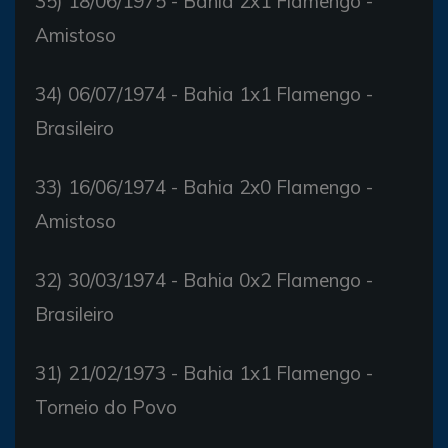
35) 18/06/1975 - Bahia 2x1 Flamengo -
Amistoso
34) 06/07/1974 - Bahia 1x1 Flamengo -
Brasileiro
33) 16/06/1974 - Bahia 2x0 Flamengo -
Amistoso
32) 30/03/1974 - Bahia 0x2 Flamengo -
Brasileiro
31) 21/02/1973 - Bahia 1x1 Flamengo -
Torneio do Povo