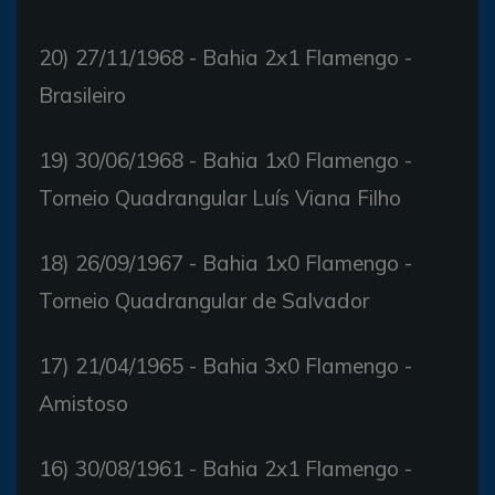
20) 27/11/1968 - Bahia 2x1 Flamengo -
Brasileiro
19) 30/06/1968 - Bahia 1x0 Flamengo -
Torneio Quadrangular Luís Viana Filho
18) 26/09/1967 - Bahia 1x0 Flamengo -
Torneio Quadrangular de Salvador
17) 21/04/1965 - Bahia 3x0 Flamengo -
Amistoso
16) 30/08/1961 - Bahia 2x1 Flamengo -