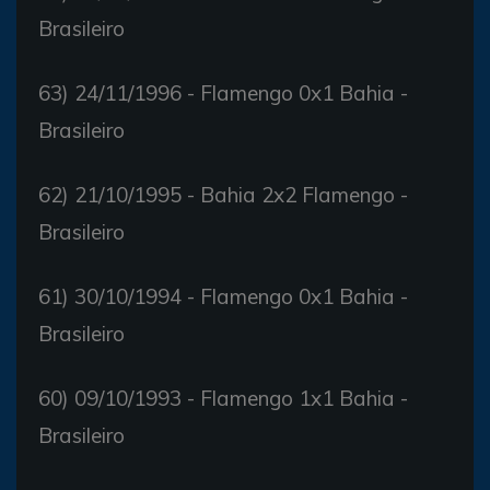
Brasileiro
63) 24/11/1996 - Flamengo 0x1 Bahia -
Brasileiro
62) 21/10/1995 - Bahia 2x2 Flamengo -
Brasileiro
61) 30/10/1994 - Flamengo 0x1 Bahia -
Brasileiro
60) 09/10/1993 - Flamengo 1x1 Bahia -
Brasileiro