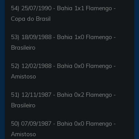
54) 25/07/1990 - Bahia 1x1 Flamengo -
Copa do Brasil
53) 18/09/1988 - Bahia 1x0 Flamengo -
Brasileiro
52) 12/02/1988 - Bahia 0x0 Flamengo -
Amistoso
51) 12/11/1987 - Bahia 0x2 Flamengo -
Brasileiro
50) 07/09/1987 - Bahia 0x0 Flamengo -
Amistoso