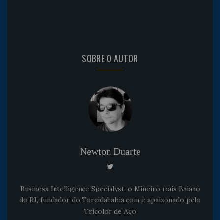
SOBRE O AUTOR
Newton Duarte
Business Intelligence Specialyst, o Mineiro mais Baiano
do RJ, fundador do Torcidabahia.com e apaixonado pelo
Tricolor de Aço