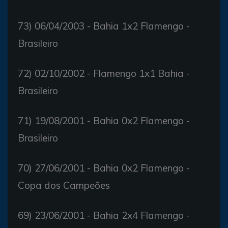
73) 06/04/2003 - Bahia 1x2 Flamengo -
Brasileiro
72) 02/10/2002 - Flamengo 1x1 Bahia -
Brasileiro
71) 19/08/2001 - Bahia 0x2 Flamengo -
Brasileiro
70) 27/06/2001 - Bahia 0x2 Flamengo -
Copa dos Campeões
69) 23/06/2001 - Bahia 2x4 Flamengo -