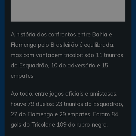
A história dos confrontos entre Bahia e
Flamengo pelo Brasileirão é equilibrada,
mas com vantagem tricolor: são 11 triunfos
do Esquadrão, 10 do adversário e 15
empates.
Ao todo, entre jogos oficiais e amistosos,
houve 79 duelos: 23 triunfos do Esquadrão,
27 do Flamengo e 29 empates. Foram 84
gols do Tricolor e 109 do rubro-negro.