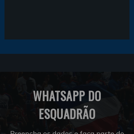
WHATSAPP DO
ESQUADRÃO
Preencha os dados e faça parte do