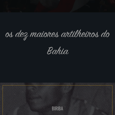
os dez maiores artilheiros do
Bahia
BIRIBA