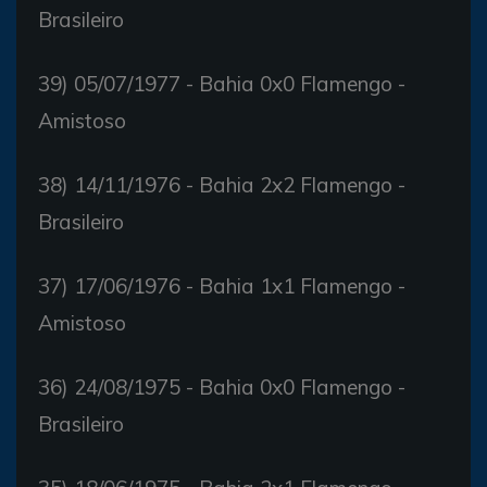
Brasileiro
39) 05/07/1977 - Bahia 0x0 Flamengo -
Amistoso
38) 14/11/1976 - Bahia 2x2 Flamengo -
Brasileiro
37) 17/06/1976 - Bahia 1x1 Flamengo -
Amistoso
36) 24/08/1975 - Bahia 0x0 Flamengo -
Brasileiro