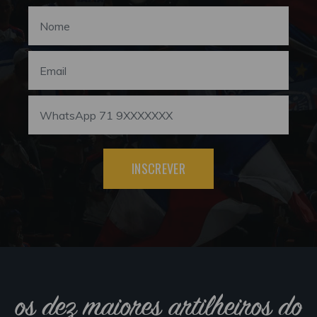
INSCREVER
os dez maiores artilheiros do