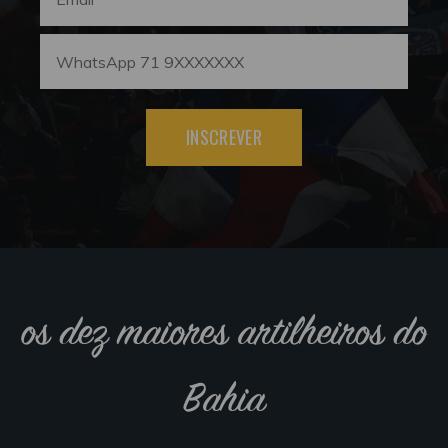
INSCREVER
os dez maiores artilheiros do
Bahia