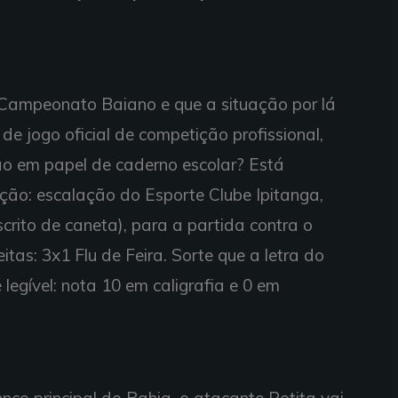
 Campeonato Baiano e que a situação por lá
e jogo oficial de competição profissional,
ão em papel de caderno escolar? Está
ração: escalação do Esporte Clube Ipitanga,
crito de caneta), para a partida contra o
tas: 3x1 Flu de Feira. Sorte que a letra do
é legível: nota 10 em caligrafia e 0 em
nco principal do Bahia, o atacante Potita vai