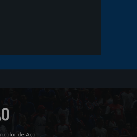
ÃO
icolor de Aço