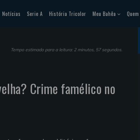
Notícias
Serie A
História Tricolor
Meu Bahêa
Quem
Tempo estimado para a leitura: 2 minutos, 57 segundos.
velha? Crime famélico no