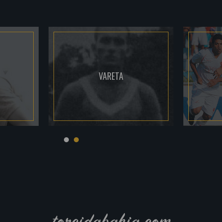
VARETA
torcidabahia.com