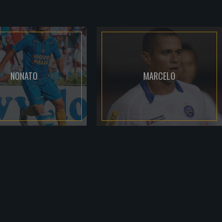
NONATO
MARCELO