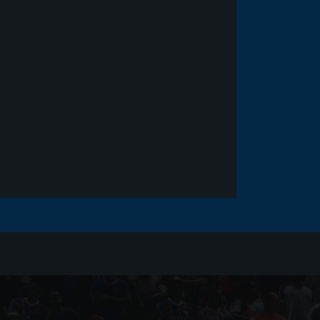
Noticias
há 5 anos
Goleiro Douglas Friedrich
fica em observação após
sofrer um corte no rosto