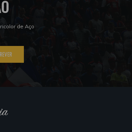
ÃO
icolor de Aço
REVER
ia