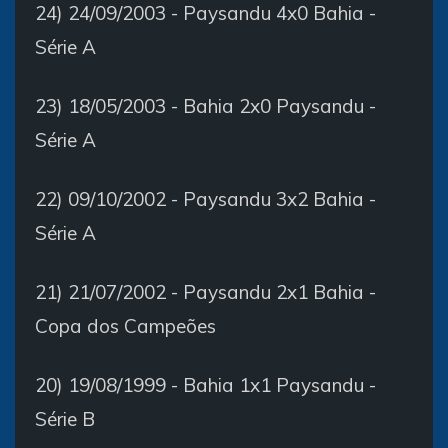
24) 24/09/2003 - Paysandu 4x0 Bahia -
Série A
23) 18/05/2003 - Bahia 2x0 Paysandu -
Série A
22) 09/10/2002 - Paysandu 3x2 Bahia -
Série A
21) 21/07/2002 - Paysandu 2x1 Bahia -
Copa dos Campeões
20) 19/08/1999 - Bahia 1x1 Paysandu -
Série B