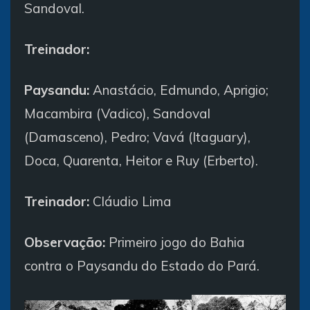
Sandoval.
Treinador:
Paysandu:
Anastácio, Edmundo, Aprigio;
Macambira (Vadico), Sandoval
(Damasceno), Pedro; Vavá (Itaguary),
Doca, Quarenta, Heitor e Ruy (Erberto).
Treinador:
Cláudio Lima
Observação:
Primeiro jogo do Bahia
contra o Paysandu do Estado do Pará.