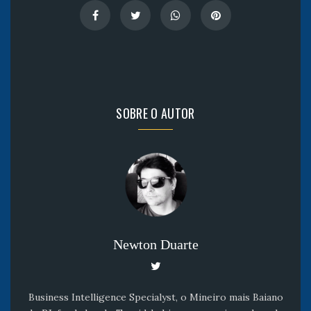
SOBRE O AUTOR
Newton Duarte
Business Intelligence Specialyst, o Mineiro mais Baiano