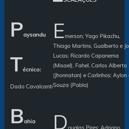
P
E
aysandu
merson; Yago Pikachu,
Thiago Martins, Gualberto e J
T
Lucas; Ricardo Capanema
(Misael), Fahel, Carlos Alberto
écnico:
(Jhonnatan) e Carlinhos; Aylon 
Souza (Pablo)
Dado Cavalcanti
B
D
ahia
ouglas Pires; Adriano,