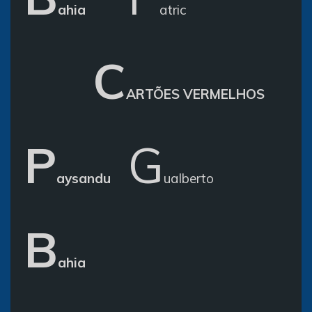
ahia
atric
C
ARTÕES VERMELHOS
P
G
aysandu
ualberto
B
ahia