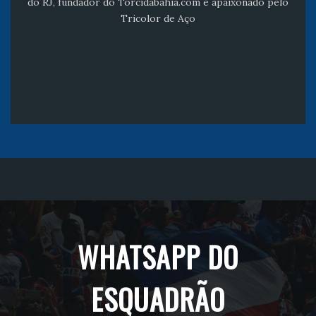
do RJ, fundador do Torcidabahia.com e apaixonado pelo
Tricolor de Aço
WHATSAPP DO
ESQUADRÃO