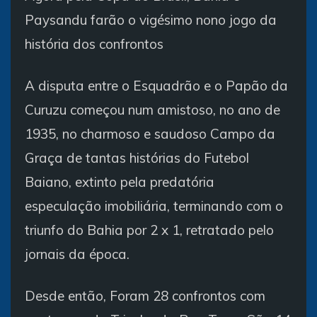
Paysandu farão o vigésimo nono jogo da
história dos confrontos
A disputa entre o Esquadrão e o Papão da
Curuzu começou num amistoso, no ano de
1935, no charmoso e saudoso Campo da
Graça de tantas histórias do Futebol
Baiano, extinto pela predatória
especulação imobiliária, terminando com o
triunfo do Bahia por 2 x 1, retratado pelo
jornais da época.
Desde então, Foram 28 confrontos com