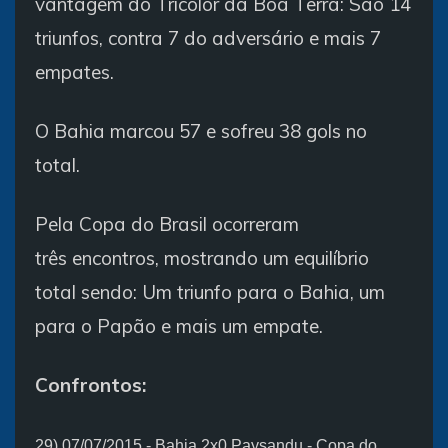
vantagem do Tricolor da Boa Terra: São 14
triunfos, contra 7 do adversário e mais 7
empates.
O Bahia marcou 57 e sofreu 38 gols no
total.
Pela Copa do Brasil ocorreram
três encontros, mostrando um equilíbrio
total sendo: Um triunfo para o Bahia, um
para o Papão e mais um empate.
Confrontos:
29) 07/07/2015 - Bahia 2x0 Paysandu - Copa do