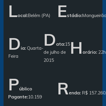
L
E
ocal:
Belém (PA)
stádio:
Mangueirã
D
D
H
ata:
15
ia:
Quarta-
de julho de
orário:
22h
Feira
2015
P
R
úblico
enda:
R$ 157.260
Pagante:
10.159