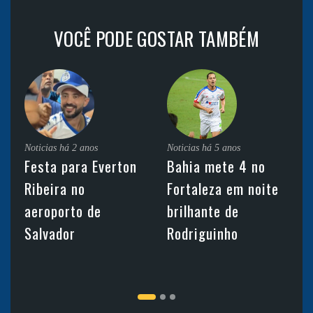
VOCÊ PODE GOSTAR TAMBÉM
Noticias
há 2 anos
Noticias
há 5 anos
Festa para Everton
Bahia mete 4 no
Ribeira no
Fortaleza em noite
aeroporto de
brilhante de
Salvador
Rodriguinho