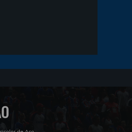
ÃO
icolor de Aço