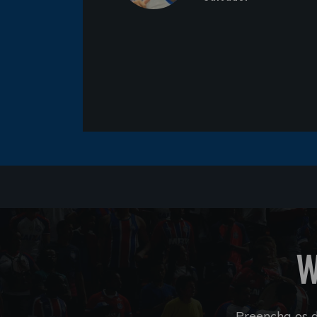
W
Preencha os 