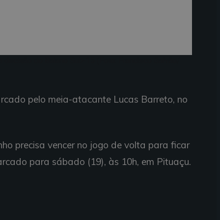
 da decisão do Baiano Sub-15 (Foto: Francisco Galvão/
marcado pelo meia-atacante Lucas Barreto, no
o precisa vencer no jogo de volta para ficar
marcado para sábado (19), às 10h, em Pituaçu.