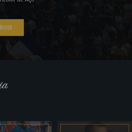
REVER
ia