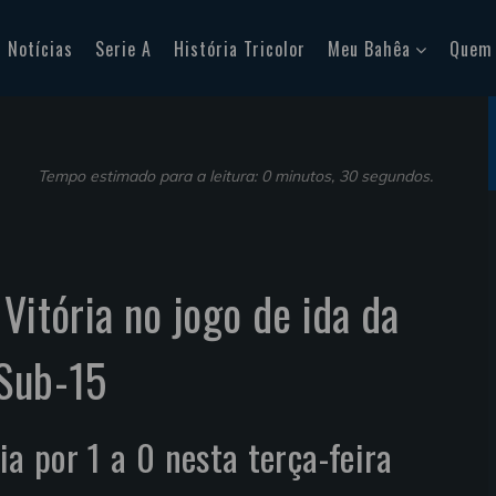
Notícias
Serie A
História Tricolor
Meu Bahêa
Quem
Tempo estimado para a leitura: 0 minutos, 30 segundos.
Vitória no jogo de ida da
 Sub-15
ia por 1 a 0 nesta terça-feira