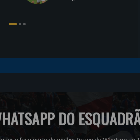
HATSAPP DO ESQUADR
dados e faça parte do melhor Grupo de Whatsap do Tr