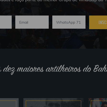
INSC
s dez maiores artilheiros do Bah