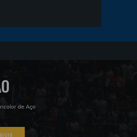
ÃO
icolor de Aço
REVER