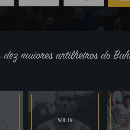
s dez maiores artilheiros do Bah
VARETA