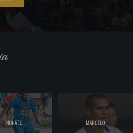
ia
NONATO
MARCELO