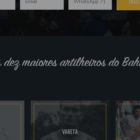
INSC
s dez maiores artilheiros do Bah
VARETA