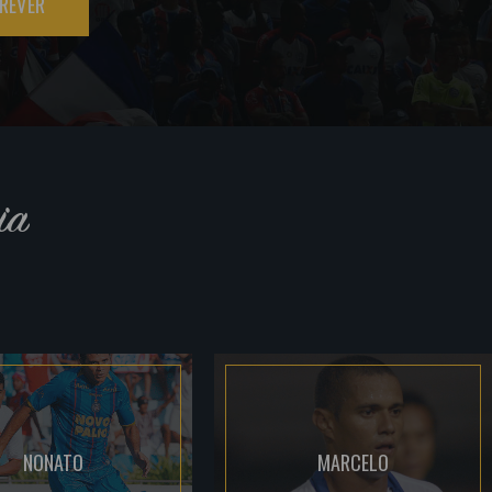
REVER
ia
NONATO
MARCELO