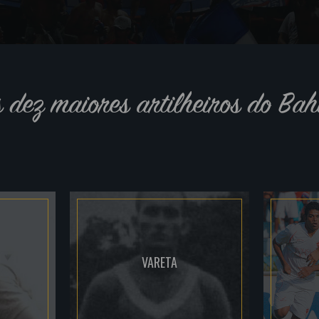
s dez maiores artilheiros do Bah
VARETA