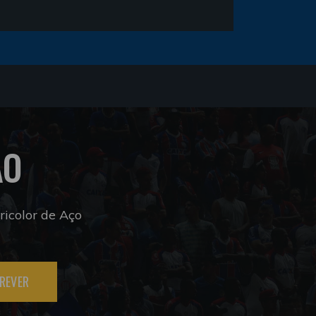
ÃO
icolor de Aço
REVER