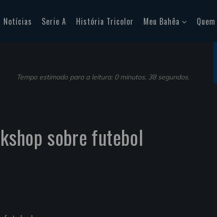
Notícias
Serie A
História Tricolor
Meu Bahêa
Quem
Tempo estimado para a leitura: 0 minutos, 38 segundos.
kshop sobre futebol