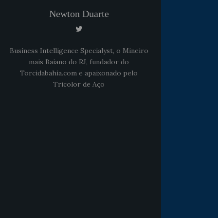
Newton Duarte
Business Intelligence Specialyst, o Mineiro
mais Baiano do RJ, fundador do
Torcidabahia.com e apaixonado pelo
Tricolor de Aço
Noticias
há 5 anos
Goleiro Douglas Friedrich
fica em observação após
sofrer um corte no rosto