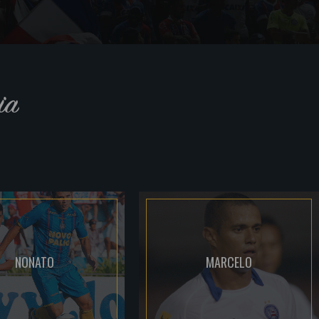
ia
NONATO
MARCELO