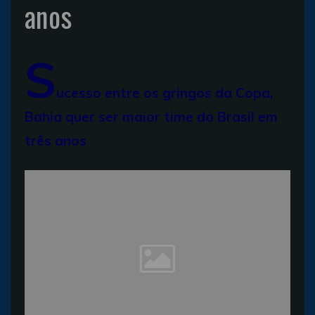
anos
S
ucesso entre os gringos da Copa,
Bahia quer ser maior time do Brasil em
três anos