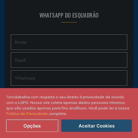
WHATSAPP DO ESQUADRÃO
Torcidabahia.com respeita o seu direito à privacidade de acordo
com o LGPD. Nosso site coleta apenas dados pessoais mínimos,
que são usados apenas para fins analíticos. Você pode ler a nossa
Politica de Privacidade
completa.
Opções
Aceitar Cookies
SEJA UM COLUNISTA