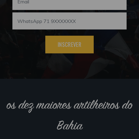
INSCREVER
os dez maiores artilheiros do
Bahia