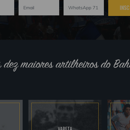
INSC
s dez maiores artilheiros do Bah
VARETA