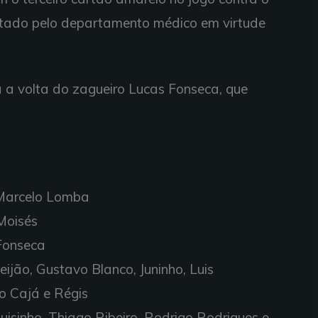
vetado pelo departamento médico em virtude
á a volta do zagueiro Lucas Fonseca, que
 Marcelo Lomba
Moisés
Fonseca
eijão, Gustavo Blanco, Juninho, Luis
o Cajá e Régis
isinho, Thiago Ribeiro, Rodrigo Rodrigues e