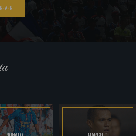
REVER
ia
NONATO
MARCELO