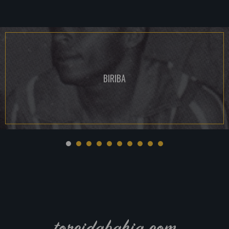
BIRIBA
torcidabahia.com