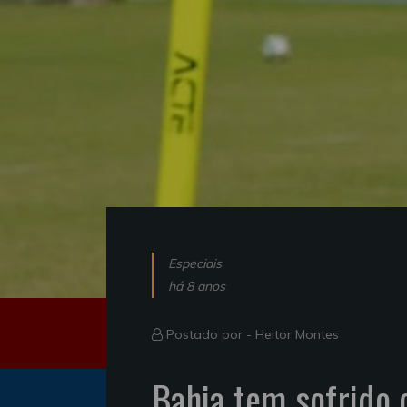
Especiais
há 8 anos
Postado por -
Heitor Montes
Bahia tem sofrido 