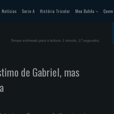
Notícias
Serie A
História Tricolor
Meu Bahêa
Quem
Tempo estimado para a leitura: 1 minuto, 17 segundos.
stimo de Gabriel, mas
ra