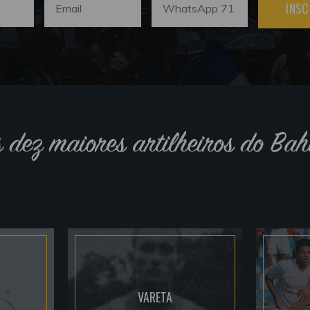
INSC
s dez maiores artilheiros do Bah
VARETA