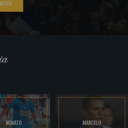
REVER
ia
NONATO
MARCELO